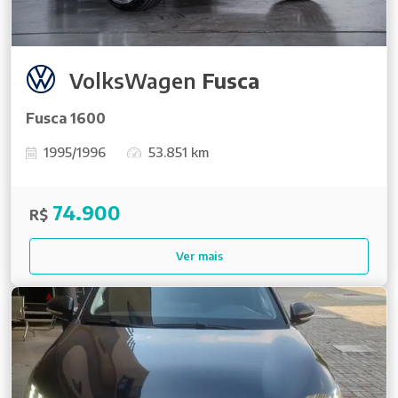
VolksWagen
Fusca
Fusca 1600
1995/1996
53.851 km
74.900
R$
Ver mais