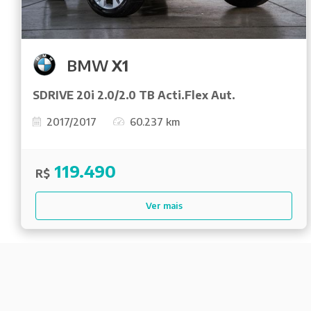
BMW
X1
SDRIVE 20i 2.0/2.0 TB Acti.Flex Aut.
2017/2017
60.237 km
119.490
R$
Ver mais