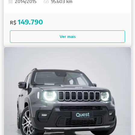
2014/2015
95.603 km
149.790
R$
Ver mais