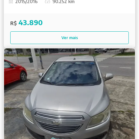
2015/2016
90.252 km
43.890
R$
Ver mais